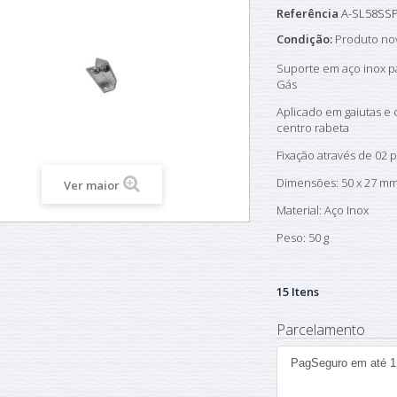
Referência
A-SL58SSP
Condição:
Produto no
Suporte em aço inox p
Gás
Aplicado em gaiutas e
centro rabeta
Fixação através de 02 
Dimensões: 50 x 27 m
Ver maior
Material: Aço Inox
Peso: 50 g
15
Itens
Parcelamento
PagSeguro em até 