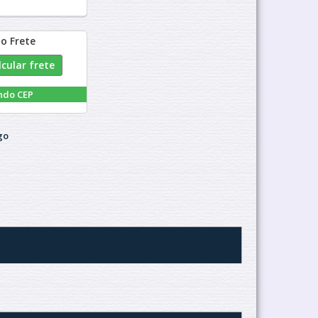
do Frete
ndo CEP
go