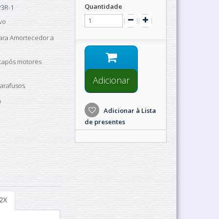
Quantidade
3R-1
vo
ara Amortecedor a
 capôs motores
Adicionar
parafusos
m
Adicionar à Lista
de presentes
12X