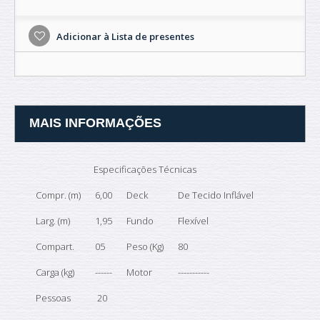
Adicionar à Lista de presentes
MAIS INFORMAÇÕES
Especificações Técnicas
Compr. (m)
6,00
Deck
De Tecido Inflável
Larg. (m)
1,95
Fundo
Flexível
Compart.
05
Peso (Kg)
80
Carga (kg)
------
Motor
-----------
Pessoas
20