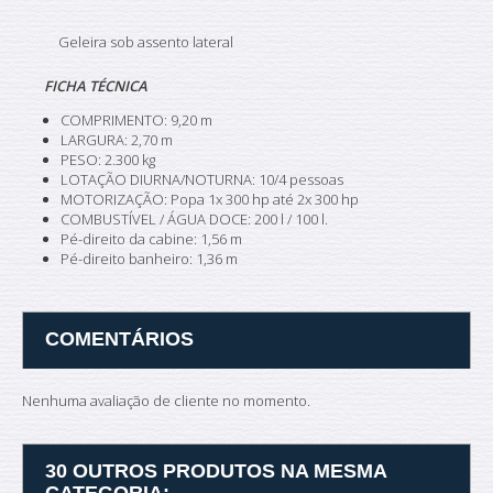
Geleira sob assento lateral
FICHA TÉCNICA
COMPRIMENTO: 9,20 m
LARGURA: 2,70 m
PESO: 2.300 kg
LOTAÇÃO DIURNA/NOTURNA: 10/4 pessoas
MOTORIZAÇÃO: Popa 1x 300 hp até 2x 300 hp
COMBUSTÍVEL / ÁGUA DOCE: 200 l / 100 l.
Pé-direito da cabine: 1,56 m
Pé-direito banheiro: 1,36 m
COMENTÁRIOS
Nenhuma avaliação de cliente no momento.
30 OUTROS PRODUTOS NA MESMA