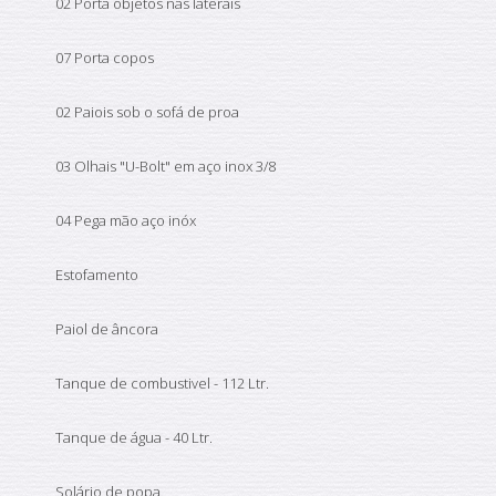
02 Porta objetos nas laterais
07 Porta copos
02 Paiois sob o sofá de proa
03 Olhais "U-Bolt" em aço inox 3/8
04 Pega mão aço inóx
Estofamento
Paiol de âncora
Tanque de combustivel - 112 Ltr.
Tanque de água - 40 Ltr.
Solário de popa