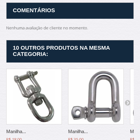
COMENTÁRIOS
Nenhuma avaliação de cliente no momento.
10 OUTROS PRODUTOS NA MESMA
CATEGORIA:
Manilha...
Manilha...
Manil
R$ 18,00
R$ 35,00
R$ 9,