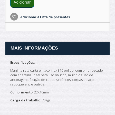
Adicionar
Adicionar à Lista de presentes
MAIS INFORMAÇÕES
Especificações:
Manilha reta curta em aço inox 316 polido, com pino roscado
com abertura. Ideal para uso náutico, múltiplos uso de
ancoragens, fixação de cabos sintéticos, cordas ou aço,
reboque entre outros.
Comprimento:
22X10mm.
Carga de trabalho:
70Kgs.