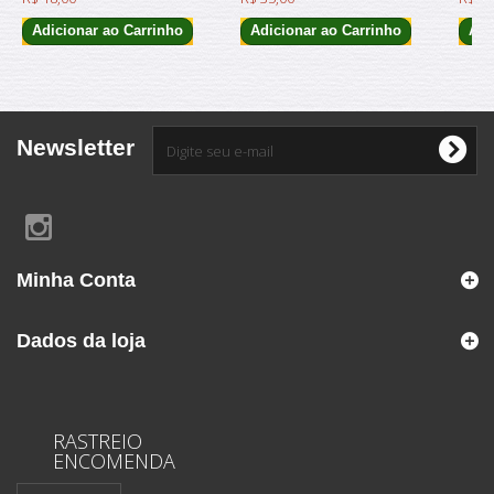
Adicionar ao Carrinho
Adicionar ao Carrinho
Adi
Newsletter
Minha Conta
Dados da loja
RASTREIO
ENCOMENDA