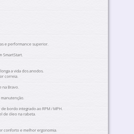
as e performance superior.
m SmartStart.
longa a vida dos anodos.
or correia.
e na Bravo.
l manutenção.
 de bordo integrado ao RPM / MPH.
l de óleo na rabeta.
or conforto e melhor ergonomia.