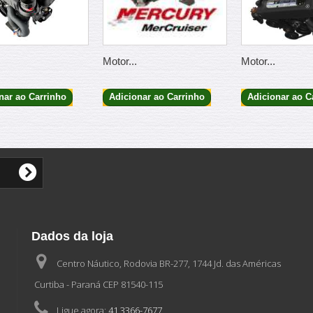
Motor...
Motor...
nar ao Carrinho
Adicionar ao Carrinho
Adicionar ao C
Dados da loja
Centro Náutico, Rodovia BR-277, 1744 Jd. das Américas
Curtiba - Paraná CEP 81540-115
Ligue agora:
41 3366-7677