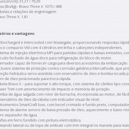
tura (in/cm): 31,21 / 79,29
so (lbs/kg) - Bravo Three X: 1075 / 488
betas e relações de engrenagem:
avo Three X: 1.81
sórios e vantagens:
rbocharged e Intercooled com Wastegate, proporcionando respostas rápid
oco compacto VM com 4 cilindros em linha e cabeçotes independentes.
stema de injeção eletrônica MPI para partidas rápidas e baixas emissões, co
rcuito fechado de água doce para refrigeração do bloco do motor.
ternador capaz de fornecer carga para diversos acessórios da embarcação.
clusivo sistema de proteção contra corrosão galvânica Mercathode, que pro
reção hidráulica servo-assistida com reservatório de óleo e bomba tocada p
ltro de óleo posicionado para troca rápida.
beta Bravo X – para suportar o alto torque, com sistema de câmbio tipo con
wer Trim com amortecimento de impacto e memória de posição.
mba de água salgada com rotor de borracha, incorporada ao motor, de fáci
servatório de óleo da rabeta com indicador visual de nível.
strumentos SmartCraft luxo, com bezel cromado e fundo preto, computador
stema de alarme sonoro de baixa pressão de óleo, aquecimento e baixo níve
ltro separador de água.
flas em ferro fundido com pintura eletrostática.
mando lateral ou de tope de embutir com trim integral no manete para mai