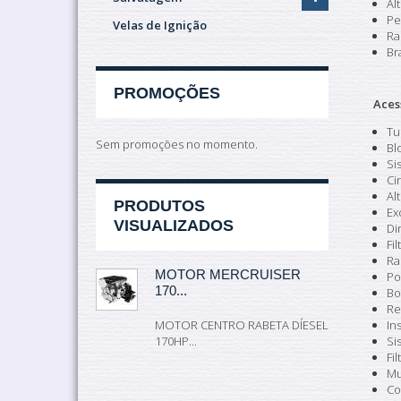
Al
Pe
Velas de Ignição
Ra
Br
PROMOÇÕES
Aces
Tu
Sem promoções no momento.
Bl
Si
Ci
Al
PRODUTOS
Ex
VISUALIZADOS
Di
Fi
Ra
MOTOR MERCRUISER
Po
170...
Bo
Re
MOTOR CENTRO RABETA DÍESEL
In
170HP...
Si
Fi
Mu
Co