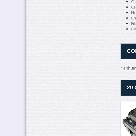
Ca
Ca
Hé
Ch
Fi
Ga
CO
Nenhuma
20