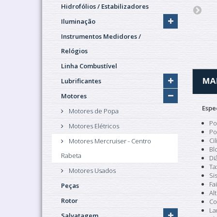
Hidrofólios / Estabilizadores
Iluminação
Instrumentos Medidores /
Relógios
Linha Combustível
MA
Lubrificantes
Motores
Espe
Motores de Popa
Po
Motores Elétricos
Po
Ci
Motores Mercruiser - Centro
Bl
Rabeta
Di
Ta
Motores Usados
Si
Fa
Peças
Al
Rotor
Co
La
Salvatagem