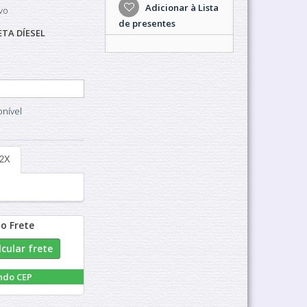
Adicionar à Lista
vo
de presentes
TA DÍESEL
nível
12X
do Frete
ndo CEP