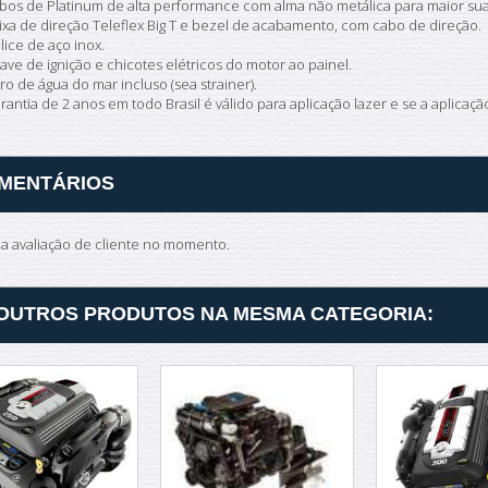
bos de Platinum de alta performance com alma não metálica para maior sua
ixa de direção Teleflex Big T e bezel de acabamento, com cabo de direção.
lice de aço inox.
ave de ignição e chicotes elétricos do motor ao painel.
ltro de água do mar incluso (sea strainer).
rantia de 2 anos em todo Brasil é válido para aplicação lazer e se a aplicaç
MENTÁRIOS
 avaliação de cliente no momento.
 OUTROS PRODUTOS NA MESMA CATEGORIA: