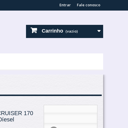
Entrar
Fale conosco
Carrinho
(vazio)
RUISER 170
íesel