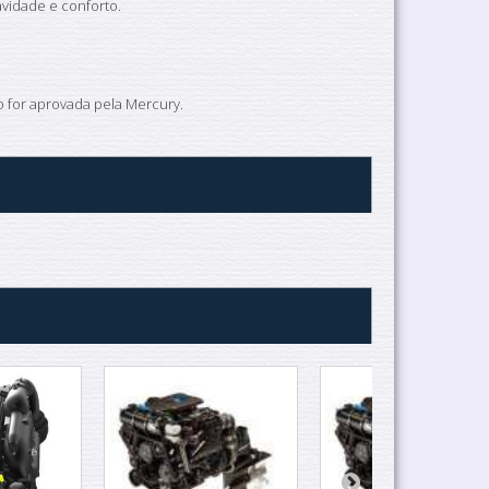
vidade e conforto.
ão for aprovada pela Mercury.