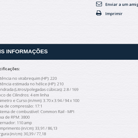
Enviar a um ami
Imprimir
IS INFORMAÇÕES
cificações:
tência no virabrequim (HP): 220
tência estimada no hélice (HP): 210
lindrada (Litros/polegadas cúbicas): 2.8 / 169
oco de Cilindros: 4 em linha
âmetro e Curso (in/mm): 3.70 x 3.94 / 94 x 100
xa de compressão: 17:1
stema de combustível: Common Rail - MPI
ixa de RPM: 3800
ternador: 110 amp
mprimento (in/cm): 33,91 / 86,13
rgura (in/cm): 30,39 / 77,18